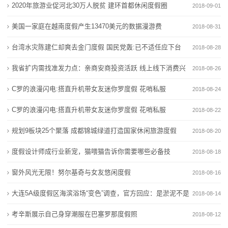
旅
2020年旅游业促河北30万人脱贫 建环首都休闲度假圈
2018-09-01
种类
竞争
游
新增23种产品！工信部公告新版电器电子产品有害物质
加大管控力度，八部门扩大电器电子产品有害物质管控
美国一家庭在越南度假产生13470美元的数据漫游费
2018-08-31
管控产品目录
种类
度
台湾水灾陈建仁却爽去金门度假 国民党轰:已不适任应下台
2018-08-28
商户请注意！6类涉电业务实现 “立等可取”
新增23种产品！工信部公告新版电器电子产品有害物质
假
我省扩内需找准发力点：亲商安商投资活跃 线上线下消费兴
政策密集加码 算电协同风口下，能源行业新红利怎么
管控产品目录
2018-08-26
抓？
商户请注意！6类涉电业务实现 “立等可取”
新
旺
C罗的浪漫闪电:搭直升机带女友迷你罗度假 花哨私服
2018-08-24
电鲲出海，静默启航 万吨海轮不再“喝油”
政策密集加码 算电协同风口下，能源行业新红利怎么
闻
C罗的浪漫闪电:搭直升机带女友迷你罗度假 花哨私服
2018-08-22
抓？
动
电鲲出海，静默启航 万吨海轮不再“喝油”
规划9板块25个聚落 成都锦城绿道打造国家休闲旅游度假
2018-08-20
态
区
度假设计师成行业新宠，猫喂猫告诉你需要哪些必备技
2018-08-18
能？
窗外风光无限！努尔基奇与女友悠闲度假
公
2018-08-16
大连5A级度假区海滨浴场“变色”调查，官方回应：是淤泥不是
2018-08-14
司
污水
考辛斯展示自己身穿潮服在巴塞罗那度假照
2018-08-12
动