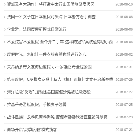
黎城又有大动作！将打造中太行山国际旅游度假区
2018-08-10
态
法国一名女子在日本度假时失踪 日本警方着手调查
2018-08-08
行
企业游，法国度假新模式日渐流行
2018-08-06
业
不爱炫富不爱度假 至今开二手车 这样的冠军真核值得切尔西
2018-08-04
动
下血本
度假时光，怎能让一件衣服束缚你想远行的心
2018-08-02
态
莱昂纳多带女友海边度假 小一岁准岳母全程紧跟
2018-07-31
联
结束度假，C罗携女友登上私人飞机！即将赴尤文开启新赛季
2018-07-29
系
征程！
海洋垃圾"反攻" 加勒比岛国度假沙滩被垃圾吞没
2018-07-27
我
拉基蒂奇游艇度假，手摸妻子翘臀
2018-07-25
们
战斗民族！龙卷风席卷海滩 度假者静静欣赏直至被强制撤
2018-07-23
关
离
商场开启“夏季度假”模式揽客
2018-07-21
于