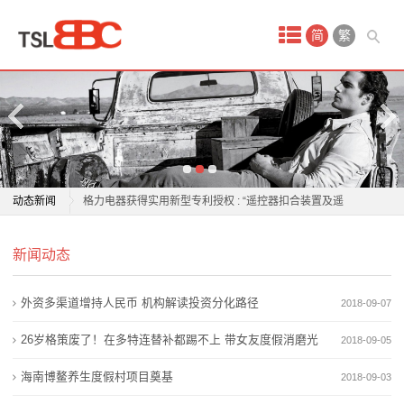
首
简
繁
页
产
品
中
老板电器：6月26日获融资买入573.34万元
动态新闻
格力电器获得实用新型专利授权 : “遥控器扣合装置及遥
心
控器生产线”
老板电器：6月26日获融资买入573.34万元
酒
新闻动态
鸣志电器涨1.06%，成交额1.61亿元，主力资金净流出
格力电器获得实用新型专利授权 : “遥控器扣合装置及遥
3373.58万元
控器生产线”
店
外资多渠道增持人民币 机构解读投资分化路径
2018-09-07
北京朝阳一居民家中傍晚起火，电器线路故障为诱因
鸣志电器涨1.06%，成交额1.61亿元，主力资金净流出
会
石头科技618“开门红”：清洁电器赛道的价值重构与升维
3373.58万元
26岁格策废了！在多特连替补都踢不上 带女友度假消磨光
2018-09-05
竞争
北京朝阳一居民家中傍晚起火，电器线路故障为诱因
议
阴
海南博鳌养生度假村项目奠基
2018-09-03
加大管控力度，八部门扩大电器电子产品有害物质管控
石头科技618“开门红”：清洁电器赛道的价值重构与升维