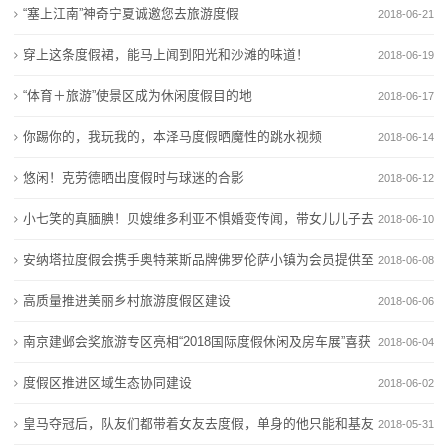
“塞上江南”神奇宁夏诚邀您去旅游度假
2018-06-21
态
穿上这条度假裙，能马上闻到阳光和沙滩的味道！
2018-06-19
行
“体育＋旅游”使景区成为休闲度假目的地
2018-06-17
业
你踢你的，我玩我的，本泽马度假晒魔性的跳水视频
2018-06-14
动
悠闲！克劳德晒出度假时与球迷的合影
2018-06-12
态
小七笑的真腼腆！贝嫂维多利亚不惧婚变传闻，带女儿儿子去
2018-06-10
联
度假
安纳塔拉度假会携手奥特莱斯品牌佛罗伦萨小镇为会员提供至
2018-06-08
系
上便捷
高质量推进美丽乡村旅游度假区建设
2018-06-06
我
南京建邺会奖旅游专区亮相“2018国际度假休闲及房车展”喜获
2018-06-04
们
好评
度假区推进区域生态协同建设
2018-06-02
关
皇马夺冠后，队友们都带着女友去度假，单身的他只能和基友
2018-05-31
于