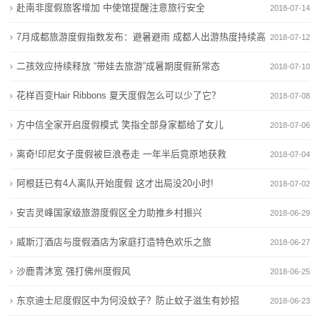
旅
赴南非度假旅客增加 中使馆提醒注意旅行安全
2018-07-14
种类
竞争
游
新增23种产品！工信部公告新版电器电子产品有害物质
加大管控力度，八部门扩大电器电子产品有害物质管控
7月成都旅游度假指数发布：避暑避雨 成都人出游热度持续高
2018-07-12
管控产品目录
种类
度
涨
二孩效应持续释放 “带娃去旅游”成暑期度假新常态
2018-07-10
商户请注意！6类涉电业务实现 “立等可取”
新增23种产品！工信部公告新版电器电子产品有害物质
假
花样百变Hair Ribbons 夏天度假怎么可以少了它？
政策密集加码 算电协同风口下，能源行业新红利怎么
管控产品目录
2018-07-08
抓？
商户请注意！6类涉电业务实现 “立等可取”
新
方中信全家开启度假模式 笑指全部身家都给了女儿
2018-07-06
电鲲出海，静默启航 万吨海轮不再“喝油”
政策密集加码 算电协同风口下，能源行业新红利怎么
闻
离奇!印尼女子度假被巨浪卷走 一年半后竟原地获救
2018-07-04
抓？
动
电鲲出海，静默启航 万吨海轮不再“喝油”
阿根廷已有4人离队开始度假 这才出局没20小时!
2018-07-02
态
安吉灵峰国家级旅游度假区全力助推乡村振兴
2018-06-29
威斯汀酒店与度假酒店为家庭打造特色欢乐之旅
公
2018-06-27
沙鹿青沐宽 强打佛州度假风
2018-06-25
司
东京迪士尼度假区中为何没蚊子？防止蚊子滋生有妙招
2018-06-23
动