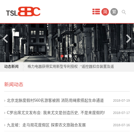
首
简
繁
页
产
品
中
老板电器：6月26日获融资买入573.34万元
动态新闻
格力电器获得实用新型专利授权 : “遥控器扣合装置及遥
心
控器生产线”
老板电器：6月26日获融资买入573.34万元
酒
新闻动态
鸣志电器涨1.06%，成交额1.61亿元，主力资金净流出
格力电器获得实用新型专利授权 : “遥控器扣合装置及遥
3373.58万元
控器生产线”
店
北京龙脉度假村560名游客被困 消防用绳索搭起生命通道
2018-07-19
北京朝阳一居民家中傍晚起火，电器线路故障为诱因
鸣志电器涨1.06%，成交额1.61亿元，主力资金净流出
会
石头科技618“开门红”：清洁电器赛道的价值重构与升维
3373.58万元
C罗出席尤文发布会: 我来尤文是创造历史, 不是来度假的!
2018-07-17
竞争
北京朝阳一居民家中傍晚起火，电器线路故障为诱因
议
九龙坡：走马观花度假区 探索农文旅融合发展
2018-07-16
加大管控力度，八部门扩大电器电子产品有害物质管控
石头科技618“开门红”：清洁电器赛道的价值重构与升维