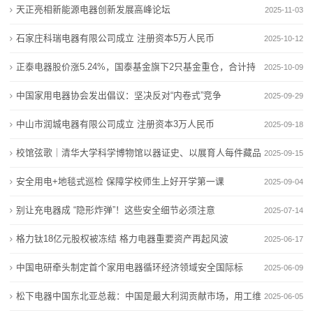
天正亮相新能源电器创新发展高峰论坛
2025-11-03
态
石家庄科瑞电器有限公司成立 注册资本5万人民币
2025-10-12
行
正泰电器股价涨5.24%，国泰基金旗下2只基金重仓，合计持
2025-10-09
业
有462.11万股浮盈赚
中国家用电器协会发出倡议：坚决反对“内卷式”竞争
2025-09-29
动
中山市润城电器有限公司成立 注册资本3万人民币
2025-09-18
态
校馆弦歌｜清华大学科学博物馆以器证史、以展育人每件藏品
2025-09-15
联
都是科学史的重要
安全用电+地毯式巡检 保障学校师生上好开学第一课
2025-09-04
系
别让充电器成 “隐形炸弹”！这些安全细节必须注意
2025-07-14
我
格力钛18亿元股权被冻结 格力电器重要资产再起风波
2025-06-17
们
中国电研牵头制定首个家用电器循环经济领域安全国际标
2025-06-09
关
准
松下电器中国东北亚总裁：中国是最大利润贡献市场，用工维
2025-06-05
于