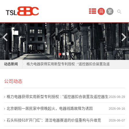
首
简
繁
页
产
品
中
老板电器：6月26日获融资买入573.34万元
动态新闻
格力电器获得实用新型专利授权 : “遥控器扣合装置及遥
心
控器生产线”
老板电器：6月26日获融资买入573.34万元
酒
公司动态
鸣志电器涨1.06%，成交额1.61亿元，主力资金净流出
格力电器获得实用新型专利授权 : “遥控器扣合装置及遥
3373.58万元
控器生产线”
店
格力电器获得实用新型专利授权 : “遥控器扣合装置及遥控器生
2026-06-29
北京朝阳一居民家中傍晚起火，电器线路故障为诱因
鸣志电器涨1.06%，成交额1.61亿元，主力资金净流出
会
石头科技618“开门红”：清洁电器赛道的价值重构与升维
3373.58万元
产线”
北京朝阳一居民家中傍晚起火，电器线路故障为诱因
2026-06-16
竞争
北京朝阳一居民家中傍晚起火，电器线路故障为诱因
议
石头科技618“开门红”：清洁电器赛道的价值重构与升维竞
2026-06-07
加大管控力度，八部门扩大电器电子产品有害物质管控
石头科技618“开门红”：清洁电器赛道的价值重构与升维