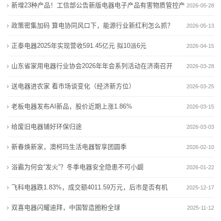
旅
争
新增23种产品！工信部公告新版电器电子产品有害物质管控产
2026-05-28
种类
竞争
游
新增23种产品！工信部公告新版电器电子产品有害物质
加大管控力度，八部门扩大电器电子产品有害物质管控
品目录
政策密集加码 算电协同风口下，能源行业新红利怎么抓？
2026-05-13
管控产品目录
种类
度
正泰电器2025年实现营收591.45亿元 拟10派6元
2026-04-15
商户请注意！6类涉电业务实现 “立等可取”
新增23种产品！工信部公告新版电器电子产品有害物质
假
山东省家用电器行业协会2026年年会系列活动在济南召开
政策密集加码 算电协同风口下，能源行业新红利怎么
管控产品目录
2026-03-28
抓？
商户请注意！6类涉电业务实现 “立等可取”
新
送电器进农家 看市场谈变化（经济新方位）
2026-03-25
电鲲出海，静默启航 万吨海轮不再“喝油”
政策密集加码 算电协同风口下，能源行业新红利怎么
闻
老板电器发布AI新品，股价近期上涨1.86%
2026-03-15
抓？
动
电鲲出海，静默启航 万吨海轮不再“喝油”
给废旧电器铺好环保归途
2026-03-03
态
新春焕新家，澳柯玛生活电器智享团圆季
2026-02-10
浴霸为何会“发火”？冬季电器安全隐患不可小觑
公
2026-01-22
飞科电器跌1.83%，成交额4011.59万元，后市是否有机
2025-12-17
司
会？
双喜电器闪耀迪拜，中国智造圈粉全球
2025-11-12
动