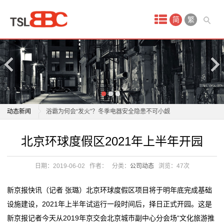
首
简
繁
页
产
品
中
老板电器：1月21日获融资买入808.30万元
动态新闻
浴霸为何会“发火”？冬季电器安全隐患不可小觑
心
正泰电器12月15日获融资买入5842.88万元，融资余额
老板电器：1月21日获融资买入808.30万元
北京环球度假区2021年上半年开园
酒
10.96亿元
浴霸为何会“发火”？冬季电器安全隐患不可小觑
飞科电器跌1.83%，成交额4011.59万元，后市是否有
正泰电器12月15日获融资买入5842.88万元，融资余额
店
日期：2019-06-02
作者：
分类：
公司动态
浏览：
47次
机会？
10.96亿元
会
任富佳与老板电器：以创新科技重塑厨房体验，开启烹
飞科电器跌1.83%，成交额4011.59万元，后市是否有
新京报快讯（记者 张璐）北京环球度假区项目将于明年底完成基础
饪新纪元
机会？
议
设施建设，2021年上半年试运行一段时间后，择日正式开园。这是
双喜电器闪耀迪拜，中国智造圈粉全球
任富佳与老板电器：以创新科技重塑厨房体验，开启烹
新京报记者今天从2019年京交会北京城市副中心分会场“文化旅游推