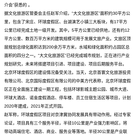
旅
介会”获悉的 。
买车、电器、手机……都能用！广东新一轮消费券来了
饪新纪元
游
据文化旅游区管委会主任赵军介绍，“大文化旅游区”面积约30平方公
天正亮相新能源电器创新发展高峰论坛
双喜电器闪耀迪拜，中国智造圈粉全球
里，包含了宋庄、环球度假区、台湖演艺小镇三大板块，有17平方
常州东冠电器设备有限公司成立 注册资本50万人民币
买车、电器、手机……都能用！广东新一轮消费券来了
度
公里已经完成土地一级开发。其中，5平方公里已经供地，还有约12
石家庄科瑞电器有限公司成立 注册资本5万人民币
天正亮相新能源电器创新发展高峰论坛
假
平方公里、数百万平方米的建筑规模可用于发展文旅产业。文旅区顶
常州东冠电器设备有限公司成立 注册资本50万人民币
层规划总绿化面积达到200余万平方米，水域和绿化面积约占园区总
石家庄科瑞电器有限公司成立 注册资本5万人民币
新
面积的四分之一。“大文化旅游区”已经完成城市规划，正在进行产业
规划研究，未来将搭建项目引进、项目建设、项目后期服务平台。
闻
北京环球度假区的建设情况备受关注。当天，北京首寰文化旅游投资
动
有限公司、北京国际度假区有限公司的中美方代表称，北京环球度假
区正在全面施工建设一期工程，包括环球影城主题公园、城市大道、
态
环球大酒店、诺金度假酒店、停车楼、员工住宿生活区等项目，计划
公
2020年建成，2021年正式开园。
赵军称，环球度假区项目对京津冀协同发展具有带动作用。经过专家
司
论证，项目具有三个服务半径，半径10公里是产业强力影响区，将
动
带动高端住宅、酒店、商业、服务业等落地。半径30公里是产业联