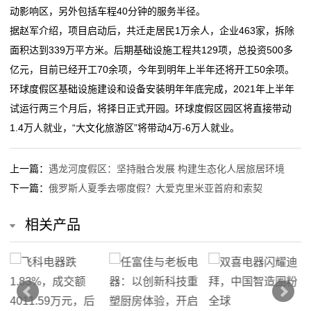
动影响区，另外包括车程40分钟的服务半径。
态
据赵军介绍，项目启动后，共迁走居民1万余人，企业463家，拆除
行
面积达到339万平方米。后期基础设施工程共129项，总投资500多
亿元，目前已经开工70余项，今年到明年上半年还将开工50余项。
业
环球度假区基础设施建设和设备安装明年年底完成，2021年上半年
动
试运行两三个月后，将择日正式开园。环球度假区园区将直接带动
1.4万人就业，“大文化旅游区”将带动4万-6万人就业。
态
联
上一篇：
遇龙河度假区：坚持融合发展 构建生态化人居旅居环境
下一篇：
俄罗斯人夏季去哪度假？大爱克里米亚首府和索契
系
我
相关产品
们
关
于