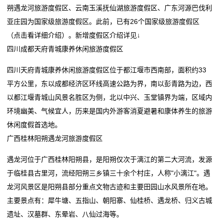
旅
朔遇龙河旅游度假区、云南玉溪抚仙湖旅游度假区、广东河源巴伐利
买车、电器、手机……都能用！广东新一轮消费券来了
饪新纪元
游
亚庄园为国家级旅游度假区。此前，已有26个国家级旅游度假区
天正亮相新能源电器创新发展高峰论坛
双喜电器闪耀迪拜，中国智造圈粉全球
（点击看详细介绍）。新增度假区介绍详见↓
常州东冠电器设备有限公司成立 注册资本50万人民币
买车、电器、手机……都能用！广东新一轮消费券来了
度
四川成都天府青城康养休闲旅游度假区
石家庄科瑞电器有限公司成立 注册资本5万人民币
天正亮相新能源电器创新发展高峰论坛
假
常州东冠电器设备有限公司成立 注册资本50万人民币
四川天府青城康养休闲旅游度假区位于都江堰市西南部，面积约33
石家庄科瑞电器有限公司成立 注册资本5万人民币
新
平方公里，东以成都经济区环线高速公路为界，南以彭青路为边，西
以都江堰青城山风景名胜区为侧，北以中兴、玉堂镇界为端，区域内
闻
环境幽美、气候宜人，历来是国内外游客消夏避暑和康体养生的旅游
动
休闲度假首选地。
广西桂林阳朔遇龙河旅游度假区
态
遇龙河位于广西桂林阳朔县，是阳朔仅次于漓江的第二大河流，发源
公
于临桂县古里河，流经阳朔三乡镇三十余个村庄，人称"小漓江"。遇
龙河风景区是阳朔县部分重点文物古迹和主要田园山水风景所在地。
司
主要景点有：犀牛塘、五指山、朝阳寨、仙桂桥、遇龙桥、归义古城
动
遗址、汉墓群、东晕岩、八仙过海等。