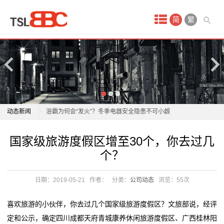
首
简
繁
页
产
品
中
老板电器：1月21日获融资买入808.30万元
动态新闻
浴霸为何会“发火”？冬季电器安全隐患不可小觑
心
正泰电器12月15日获融资买入5842.88万元，融资余额
老板电器：1月21日获融资买入808.30万元
国家级旅游度假区增至30个，你去过几
酒
10.96亿元
浴霸为何会“发火”？冬季电器安全隐患不可小觑
个？
飞科电器跌1.83%，成交额4011.59万元，后市是否有
正泰电器12月15日获融资买入5842.88万元，融资余额
店
机会？
10.96亿元
日期：2019-05-21
作者：
分类：
公司动态
浏览：
55次
会
任富佳与老板电器：以创新科技重塑厨房体验，开启烹
飞科电器跌1.83%，成交额4011.59万元，后市是否有
饪新纪元
机会？
议
喜欢旅游的小伙伴，你去过几个国家级旅游度假区？文旅部说，经评
双喜电器闪耀迪拜，中国智造圈粉全球
任富佳与老板电器：以创新科技重塑厨房体验，开启烹
定和公示，确定四川成都天府青城康养休闲旅游度假区、广西桂林阳