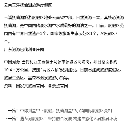
云南玉溪抚仙湖旅游度假区
态
玉溪抚仙湖旅游度假区地处云南省中部，自然资源丰富，其核心资源
行
抚仙湖，是中国内陆淡水湖中水质最好的湖泊之一。目前，度假区范
业
围内有世界自然遗产1个，国家级旅游生态示范区1个，A级景区7
个。
动
广东河源巴伐利亚庄园
态
中国河源·巴伐利亚庄园位于河源市源城区高埔岗，项目总面积约
联
10.4平方公里，按照 “两区六镇”规划建设。目前已建成旅游度假区、
旅居生活区、黑森林温泉旅游小镇等。
系
资料：国家文旅局官网、各景点官网
我
们
上一篇：
带你到星空下度假，抚仙湖星空小镇国际度假区亮相
关
下一篇：
遇龙河度假区：坚持融合发展 构建生态化人居旅居环境
于