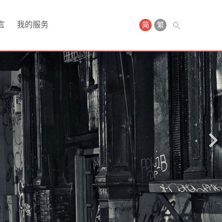
言
我的服务
简
繁