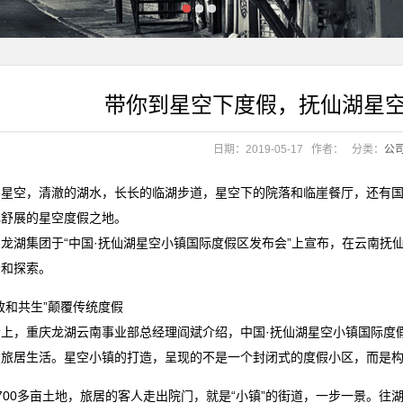
.96亿元
带你到星空下度假，抚仙湖星
机会？
饪新纪元
.96亿元
日期：2019-05-17
作者：
分类：
公
机会？
饪新纪元
的星空，清澈的湖水，长长的临湖步道，星空下的院落和临崖餐厅，还有
心舒展的星空度假之地。
龙湖集团于“中国·抚仙湖星空小镇国际度假区发布会”上宣布，在云南抚
考和探索。
放和共生”颠覆传统度假
会上，重庆龙湖云南事业部总经理阎斌介绍，中国·抚仙湖星空小镇国际度
的旅居生活。星空小镇的打造，呈现的不是一个封闭式的度假小区，而是
700多亩土地，旅居的客人走出院门，就是“小镇”的街道，一步一景。往