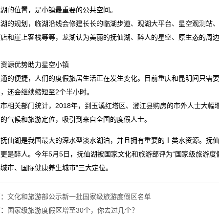
观湖的位置，是小镇最重要的公共空间。
龙湖的规划，临湖沿线会修建长长的临湖步道、观湖大平台、星空观测站
酒店和崖上客栈等等，龙湖认为美丽的抚仙湖、醉人的星空、原生态的周
和资源优势助力星空小镇
交通的便捷，人们的度假旅居生活正在发生变化。目前重庆和昆明间只需要
，还会继续缩短至2个半小时。
市相关部门统计，2018年，到玉溪红塔区、澄江县购房的市外人士大幅
湖的气候和旅游定位，吸引到来自全国的度假人士。
，抚仙湖是我国最大的深水型淡水湖泊，并且拥有重要的Ⅰ类水资源。抚
更是醉人。今年5月5日，抚仙湖被国家文化和旅游部评为“国家级旅游度
展城市、国际健康养生城市”三大定位。
篇：
文化和旅游部公示新一批国家级旅游度假区名单
篇：
国家级旅游度假区增至30个，你去过几个？