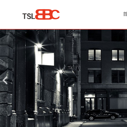
首
页
产
品
中
心
酒
店
会
议