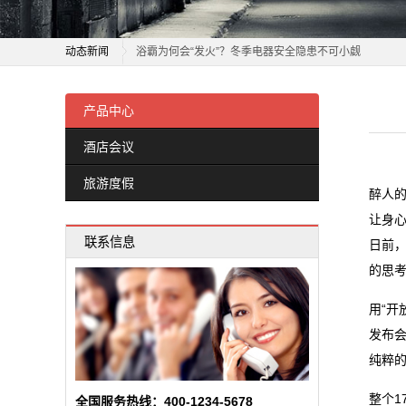
旅
老板电器：1月21日获融资买入808.30万元
游
动态新闻
浴霸为何会“发火”？冬季电器安全隐患不可小觑
度
正泰电器12月15日获融资买入5842.88万元，融资余额10
老板电器：1月21日获融资买入808.30万元
飞科电器跌1.83%，成交额4011.59万元，后市是否有
浴霸为何会“发火”？冬季电器安全隐患不可小觑
产品中心
假
任富佳与老板电器：以创新科技重塑厨房体验，开启烹
正泰电器12月15日获融资买入5842.88万元，融资余额10
酒店会议
新
双喜电器闪耀迪拜，中国智造圈粉全球
飞科电器跌1.83%，成交额4011.59万元，后市是否有
旅游度假
买车、电器、手机……都能用！广东新一轮消费券来了
任富佳与老板电器：以创新科技重塑厨房体验，开启烹
闻
醉人
天正亮相新能源电器创新发展高峰论坛
双喜电器闪耀迪拜，中国智造圈粉全球
让身
动
联系信息
常州东冠电器设备有限公司成立 注册资本50万人民币
买车、电器、手机……都能用！广东新一轮消费券来了
日前，
态
石家庄科瑞电器有限公司成立 注册资本5万人民币
天正亮相新能源电器创新发展高峰论坛
的思
常州东冠电器设备有限公司成立 注册资本50万人民币
公
用“开
石家庄科瑞电器有限公司成立 注册资本5万人民币
发布
司
纯粹
动
整个1
全国服务热线：400-1234-5678