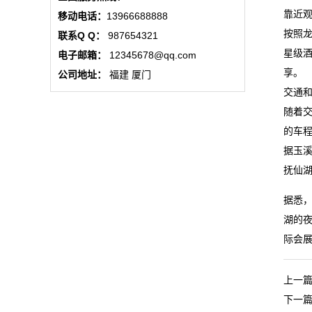
态
靠近
移动电话：
13966688888
按照
联系Q Q：
987654321
行
星级
电子邮箱：
12345678@qq.com
业
享。
公司地址：
福建 厦门
交通
动
随着
态
的车程
据玉溪
联
抚仙
系
据悉
湖的夜
我
际会
们
关
上一
下一
于