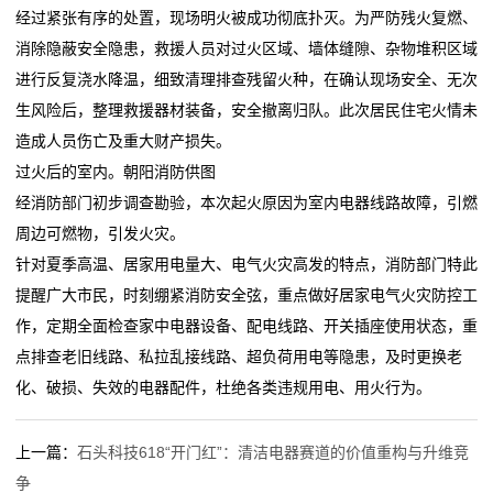
经过紧张有序的处置，现场明火被成功彻底扑灭。为严防残火复燃、
态
消除隐蔽安全隐患，救援人员对过火区域、墙体缝隙、杂物堆积区域
行
进行反复浇水降温，细致清理排查残留火种，在确认现场安全、无次
生风险后，整理救援器材装备，安全撤离归队。此次居民住宅火情未
业
造成人员伤亡及重大财产损失。
动
过火后的室内。朝阳消防供图
经消防部门初步调查勘验，本次起火原因为室内电器线路故障，引燃
态
周边可燃物，引发火灾。
联
针对夏季高温、居家用电量大、电气火灾高发的特点，消防部门特此
提醒广大市民，时刻绷紧消防安全弦，重点做好居家电气火灾防控工
系
作，定期全面检查家中电器设备、配电线路、开关插座使用状态，重
我
点排查老旧线路、私拉乱接线路、超负荷用电等隐患，及时更换老
化、破损、失效的电器配件，杜绝各类违规用电、用火行为。
们
关
上一篇：
石头科技618“开门红”：清洁电器赛道的价值重构与升维竞
争
于