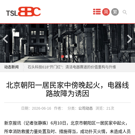
首
简
繁
页
产
品
中
北京朝阳一居民家中傍晚起火，电器线路故障为诱因
动态新闻
石头科技618“开门红”：清洁电器赛道的价值重构与升维
心
竞争
北京朝阳一居民家中傍晚起火，电器线路故障为诱因
北京朝阳一居民家中傍晚起火，电器线
酒
加大管控力度，八部门扩大电器电子产品有害物质管控
石头科技618“开门红”：清洁电器赛道的价值重构与升维
路故障为诱因
种类
竞争
店
新增23种产品！工信部公告新版电器电子产品有害物质
加大管控力度，八部门扩大电器电子产品有害物质管控
日期：2026-06-16
作者：
分类：
公司动态
浏览：
21次
会
管控产品目录
种类
商户请注意！6类涉电业务实现 “立等可取”
新增23种产品！工信部公告新版电器电子产品有害物质
议
新京报讯（记者张静姝）6月10日，北京市朝阳区一居民家中起火，
政策密集加码 算电协同风口下，能源行业新红利怎么
管控产品目录
所幸消防救援力量处置及时、措施得当，成功扑灭火情，未造成人员