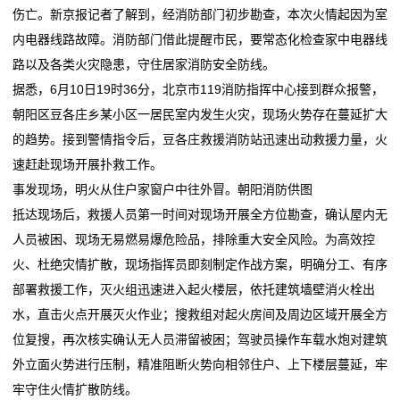
旅
伤亡。新京报记者了解到，经消防部门初步勘查，本次火情起因为室
抓？
商户请注意！6类涉电业务实现 “立等可取”
游
内电器线路故障。消防部门借此提醒市民，要常态化检查家中电器线
电鲲出海，静默启航 万吨海轮不再“喝油”
政策密集加码 算电协同风口下，能源行业新红利怎么
路以及各类火灾隐患，守住居家消防安全防线。
正泰电器2025年实现营收591.45亿元 拟10派6元
抓？
度
据悉，6月10日19时36分，北京市119消防指挥中心接到群众报警，
净月高新区携手九洲电器打造高寒低空安防新生态
电鲲出海，静默启航 万吨海轮不再“喝油”
假
朝阳区豆各庄乡某小区一居民室内发生火灾，现场火势存在蔓延扩大
山东省家用电器行业协会2026年年会系列活动在济南召
正泰电器2025年实现营收591.45亿元 拟10派6元
的趋势。接到警情指令后，豆各庄救援消防站迅速出动救援力量，火
开
净月高新区携手九洲电器打造高寒低空安防新生态
新
速赶赴现场开展扑救工作。
山东省家用电器行业协会2026年年会系列活动在济南召
事发现场，明火从住户家窗户中往外冒。朝阳消防供图
闻
开
抵达现场后，救援人员第一时间对现场开展全方位勘查，确认屋内无
动
人员被困、现场无易燃易爆危险品，排除重大安全风险。为高效控
火、杜绝灾情扩散，现场指挥员即刻制定作战方案，明确分工、有序
态
部署救援工作，灭火组迅速进入起火楼层，依托建筑墙壁消火栓出
公
水，直击火点开展灭火作业；搜救组对起火房间及周边区域开展全方
位复搜，再次核实确认无人员滞留被困；驾驶员操作车载水炮对建筑
司
外立面火势进行压制，精准阻断火势向相邻住户、上下楼层蔓延，牢
动
牢守住火情扩散防线。