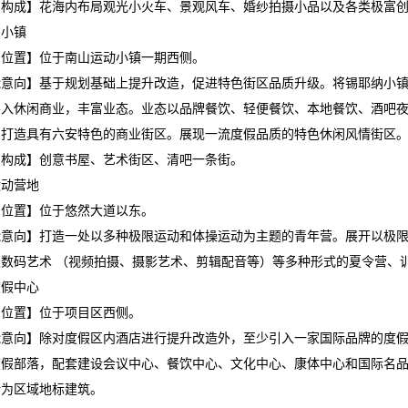
目构成】花海内布局观光小火车、景观风车、婚纱拍摄小品以及各类极富
纳小镇
围位置】位于南山运动小镇一期西侧。
能意向】基于规划基础上提升改造，促进特色街区品质升级。将锡耶纳小
导入休闲商业，丰富业态。业态以品牌餐饮、轻便餐饮、本地餐饮、酒吧
，打造具有六安特色的商业街区。展现一流度假品质的特色休闲风情街区
目构成】创意书屋、艺术街区、清吧一条街。
运动营地
围位置】位于悠然大道以东。
能意向】打造一处以多种极限运动和体操运动为主题的青年营。展开以极
及数码艺术 （视频拍摄、摄影艺术、剪辑配音等）等多种形式的夏令营、
度假中心
围位置】位于项目区西侧。
能意向】除对度假区内酒店进行提升改造外，至少引入一家国际品牌的度
度假部落，配套建设会议中心、餐饮中心、文化中心、康体中心和国际名
计为区域地标建筑。