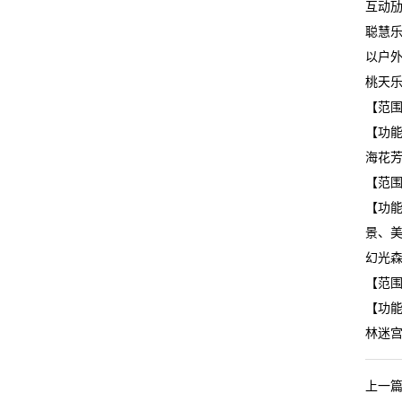
互动
聪慧
以户外
桃天
【范
【功
海花
【范
【功
景、
幻光
【范
【功
林迷
上一