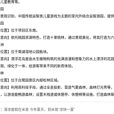
劢儿童教育等。
乐园
景观识别、中国传统益智类儿童游戏为主题的室内外结合益智游园，提供
乐园
围位置】位于项目区东南。
能意向】依托桃园资源特色，打造十里桃林，通过景观美化，将其打造为
芳洲
围位置】位于南湖湿地公园板块。
能意向】漂浮花岛是由水生植物构筑的充满浪漫和想象力的水上漂浮的花
美观、绿化于一体，给游客带来不同的新奇体验。
森林
围位置】位于白鹭园景区内部松林区域。
能意向】利用高科技手段，通过全息投影，营造气雾森林，森林灯光秀等
宫，让游宠能畅游森林；设置木栈道或休憩亭、休憩椅等设施，打造森林
篇：
清凉度假在米易 今年夏天，到米易“凉快一夏”