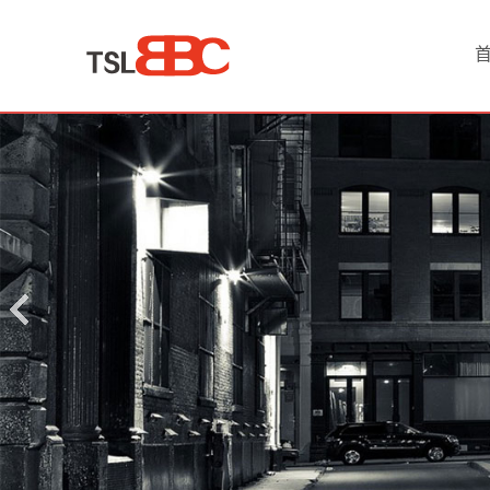
首
页
产
品
中
心
酒
店
会
议