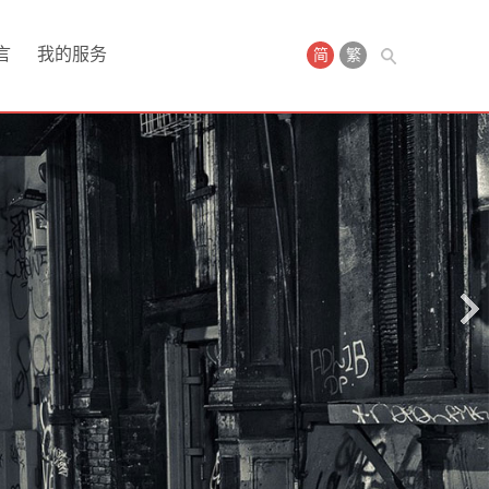
言
我的服务
简
繁