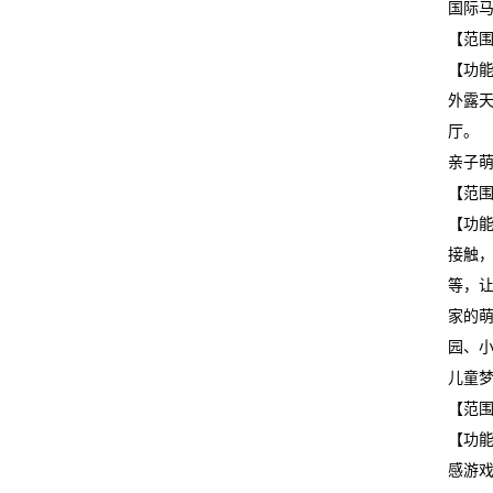
国际
【范
【功
外露
厅。
亲子
【范
【功
接触
等，
家的
园、
儿童
【范
【功
感游戏