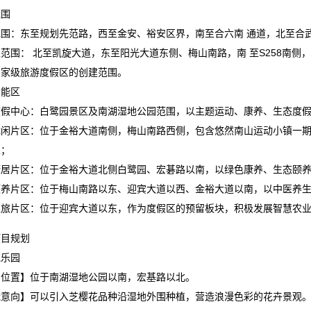
范围
围：东至规划先范路，西至金安、裕安区界，南至合六南 通道，北至合武铁路
范围： 北至凯旋大道，东至阳光大道东侧、梅山南路，南 至S258南侧，
国家级旅游度假区的创建范围。
功能区
度假中心：白鹭园景区及南湖湿地公园范围，以主题运动、康养、生态度
休闲片区：位于金裕大道南侧，梅山南路西侧，包含悠然南山运动小镇一
主；
康居片区：位于金裕大道北侧白鹭园、宏碁路以南，以绿色康养、生态颐
颐养片区：位于梅山南路以东、迎宾大道以西、金裕大道以南，以中医养
农旅片区：位于迎宾大道以东，作为度假区的预留板块，积极发展智慧农
项目规划
花乐园
围位置】位于南湖湿地公园以南，宏基路以北。
能意向】可以引入芝樱花品种沿湿地外围种植，营造浪漫色彩的花卉景观