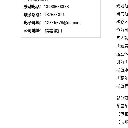
态
规划
移动电话：
13966688888
研究范
联系Q Q：
987654321
行
核心区
电子邮箱：
12345678@qq.com
业
作为
公司地址：
福建 厦门
五大
动
主题
态
运劢
能为
联
绿色
生态
系
绿色
我
部分
们
花园
【范
关
【功
于