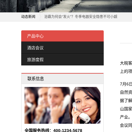
旅
老板电器：1月21日获融资买入808.30万元
游
动态新闻
浴霸为何会“发火”？冬季电器安全隐患不可小觑
度
正泰电器12月15日获融资买入5842.88万元，融资余额10
老板电器：1月21日获融资买入808.30万元
飞科电器跌1.83%，成交额4011.59万元，后市是否有
浴霸为何会“发火”？冬季电器安全隐患不可小觑
产品中心
假
任富佳与老板电器：以创新科技重塑厨房体验，开启烹
正泰电器12月15日获融资买入5842.88万元，融资余额10
酒店会议
新
双喜电器闪耀迪拜，中国智造圈粉全球
飞科电器跌1.83%，成交额4011.59万元，后市是否有
旅游度假
买车、电器、手机……都能用！广东新一轮消费券来了
任富佳与老板电器：以创新科技重塑厨房体验，开启烹
闻
大皖
天正亮相新能源电器创新发展高峰论坛
双喜电器闪耀迪拜，中国智造圈粉全球
上的
动
联系信息
常州东冠电器设备有限公司成立 注册资本50万人民币
买车、电器、手机……都能用！广东新一轮消费券来了
7月
态
石家庄科瑞电器有限公司成立 注册资本5万人民币
天正亮相新能源电器创新发展高峰论坛
自然
常州东冠电器设备有限公司成立 注册资本50万人民币
公
据了
石家庄科瑞电器有限公司成立 注册资本5万人民币
山国
司
产业
动
会议
全国服务热线：400-1234-5678