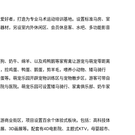
术爱好者，打造为专业马术运动培训基地。设置标准马房、室
赛器材，另设室内外休闲区、会员休息客、水吧、多功能影音
小狗、奶牛、绵羊、以及鸡鸭鹅等家宥禽让游宠与萌宠零距离
奶，捡鸡蛋、鸭蛋、鹅蛋，剪羊毛，喂养小动物、矮马骑行
鸡蛋等。萌宠乐园开辟宠物训练区与宠物散步区，游客可带自
容院与医院。萌宠乐园可设置矮马骑行、家禽俱乐部、奶牛家
旅游商业街区，项目设置百余个体验式板块。包括：高科技体
、3D画展等。配套有4D电影院、主题式KTV，母婴超市、