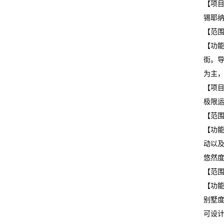
【项
锡耶
我
【范
们
【功
街。
在
为主
线
【项
极限
留
【范
言
【功
动以
我
悠然
的
【范
【功
服
别墅
务
可设