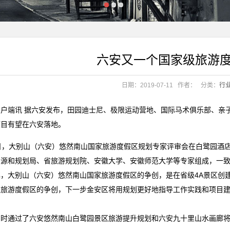
.96亿元
六安又一个国家级旅游
机会？
饪新纪元
.96亿元
日期：2019-07-11
作者：
分类：
行
机会？
饪新纪元
客户端讯 据六安发布，田园迪士尼、极限运动营地、国际马术俱乐部、亲
项目有望在六安落地。
6日，大别山（六安）悠然南山国家旅游度假区规划专家评审会在白鹭园酒
资源和规划局、省旅游规划院、安徽大学、安徽师范大学等专家组成，一
解，大别山（六安）悠然南山国家旅游度假区的争创，是在省级4A景区创
家旅游度假区的争创，下一步金安区将用规划更好地指导工作实践和项目
。
同时通过了六安悠然南山白鹭园景区旅游提升规划和六安九十里山水画廊