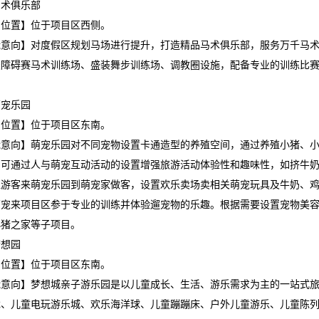
马术俱乐部
围位置】位于项目区西侧。
能意向】对度假区规划马场进行提升，打造精品马术俱乐部，服务万千马
天障碍赛马术训练场、盛装舞步训练场、调教圈设施，配备专业的训练比
萌宠乐园
围位置】位于项目区东南。
能意向】萌宠乐园对不同宠物设置卡通造型的养殖空间，通过养殖小猪、
，可通过人与萌宠互动活动的设置增强旅游活动体验性和趣味性，如挤牛
让游客来萌宠乐园到萌宠家做客，设置欢乐卖场卖相关萌宠玩具及牛奶、
萌宠来项目区参于专业的训练并体验遛宠物的乐趣。根据需要设置宠物美
小猪之家等子项目。
梦想园
围位置】位于项目区东南。
能意向】梦想城亲子游乐园是以儿童成长、生活、游乐需求为主的一站式
、儿童电玩游乐城、欢乐海洋球、儿童蹦蹦床、户外儿童游乐、儿童陈列展