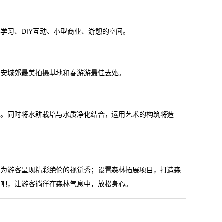
学习、DIY互动、小型商业、游憩的空间。
六安城郊最美拍摄基地和春游游最佳去处。
园。同时将水耕栽培与水质净化结合，运用艺术的构筑将造
，为游客呈现精彩绝伦的视觉秀；设置森林拓展项目，打造森
氧吧，让游客徜徉在森林气息中，放松身心。