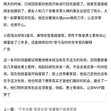
旅
两天的时候，已经回到家的他就开始进行狂欢度假了。他甚至直接被
买车、电器、手机……都能用！广东新一轮消费券来了
饪新纪元
游
网友拍摄到了，跟友人和几个穿着非常火辣的美女出现在了街头，大
天正亮相新能源电器创新发展高峰论坛
双喜电器闪耀迪拜，中国智造圈粉全球
家一起聚餐狂欢吃饭，他还对着镜头摆pose做剪刀手，心态非常
常州东冠电器设备有限公司成立 注册资本50万人民币
买车、电器、手机……都能用！广东新一轮消费券来了
度
好，也很开心。
石家庄科瑞电器有限公司成立 注册资本5万人民币
天正亮相新能源电器创新发展高峰论坛
假
常州东冠电器设备有限公司成立 注册资本50万人民币
火箭淘汰却有3喜讯，难怪哈登直接度假，明年干詹皇勇士更有信心
石家庄科瑞电器有限公司成立 注册资本5万人民币
新
蜂蜜放了三年多，还能继续吃吗?幸亏及时听完专家的解释
广告
闻
这一系列的场面都证明着他根本就没有在乎这次的失败，否则要是像
动
前几年输给勇士那样，他起码得先休息一周，不会去夜店第一时间狂
态
欢。现在他就直接开始度假了，脸上还带着笑容，他自己恐怕也没有
在乎这次失败，他也知道下赛季其实才是他们最好的机会，磨合了一
公
年，他们明年就有机会击溃詹皇、快船、勇士等球队，让双MVP圆
梦了
司
动
上一篇：
“千年古都·常来长安”来厦推介旅游资源