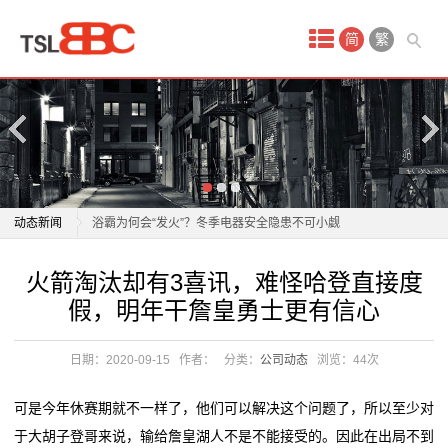
首
简
繁
页
产
品
中
老板电器：1月21日获融资买入808.30万元
动态新闻
浴霸为何会“发火”？冬季电器安全隐患不可小觑
心
正泰电器12月15日获融资买入5842.88万元，融资余额
老板电器：1月21日获融资买入808.30万元
火箭淘汰却有3喜讯，难怪哈登直接度
酒
10.96亿元
浴霸为何会“发火”？冬季电器安全隐患不可小觑
假，明年干詹皇勇士更有信心
飞科电器跌1.83%，成交额4011.59万元，后市是否有
正泰电器12月15日获融资买入5842.88万元，融资余额
店
机会？
10.96亿元
日期：2020-09-15
作者：
分类：
公司动态
浏览：
44次
会
任富佳与老板电器：以创新科技重塑厨房体验，开启烹
飞科电器跌1.83%，成交额4011.59万元，后市是否有
饪新纪元
机会？
议
可是今年休赛期就不一样了，他们可以解决这个问题了，所以至少对
双喜电器闪耀迪拜，中国智造圈粉全球
任富佳与老板电器：以创新科技重塑厨房体验，开启烹
于大胡子登哥来说，输给詹皇湖人不是不能接受的。因此在出局不到