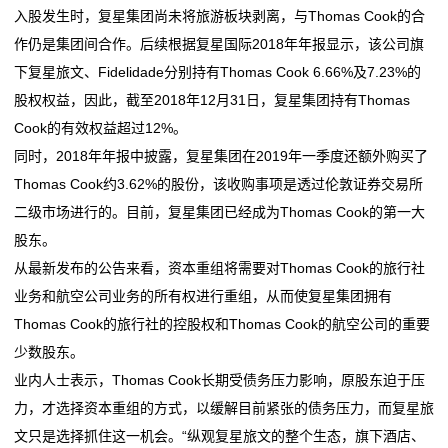
入股发生时，复星集团尚未将旅游板块剥离，与Thomas Cook的合
态
作仍是集团间合作。后续根据复星国际2018年年报显示，该公司旗
行
下复星旅文、Fidelidade分别持有Thomas Cook 6.66%及7.23%的
股权权益，因此，截至2018年12月31日，复星集团持有Thomas
业
Cook的有效权益超过12%。
动
同时，2018年年报中披露，复星集团在2019年一季度还额外购买了
Thomas Cook约3.62%的股份，该收购事项是透过伦敦证券交易所
态
二级市场进行的。目前，复星集团已经成为Thomas Cook的第一大
联
股东。
从最新发布的公告来看，资本重组将需要对Thomas Cook的旅行社
系
业务和航空公司业务的所有权进行重组，从而使复星集团拥有
我
Thomas Cook的旅行社的控股权和Thomas Cook的航空公司的重要
少数股东。
们
业内人士表示，Thomas Cook长期受债务压力影响，原股东迫于压
关
力，才选择资本重组的方式，以缓解目前紧张的债务压力，而复星旅
文只是选择抓住这一机会。“纵观复星旅文的整个生态，旗下酒店、
于