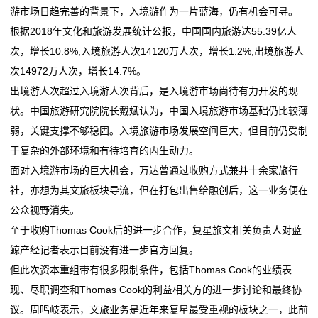
游市场日趋完善的背景下，入境游作为一片蓝海，仍有机会可寻。
根据2018年文化和旅游发展统计公报，中国国内旅游达55.39亿人
次，增长10.8%;入境旅游人次14120万人次，增长1.2%;出境旅游人
次14972万人次，增长14.7%。
出境游人次超过入境游人次背后，是入境游市场尚待有力开发的现
状。中国旅游研究院院长戴斌认为，中国入境旅游市场基础仍比较薄
弱，关键支撑不够稳固。入境旅游市场发展空间巨大，但目前仍受制
于复杂的外部环境和有待培育的内生动力。
面对入境游市场的巨大机会，万达曾通过收购方式兼并十余家旅行
社，亦想为其文旅板块导流，但在打包出售给融创后，这一业务便在
公众视野消失。
至于收购Thomas Cook后的进一步合作，复星旅文相关负责人对蓝
鲸产经记者表示目前没有进一步官方回复。
但此次资本重组带有很多限制条件，包括Thomas Cook的业绩表
现、尽职调查和Thomas Cook的利益相关方的进一步讨论和最终协
议。周鸣岐表示，文旅业务是近年来复星最受重视的板块之一，此前