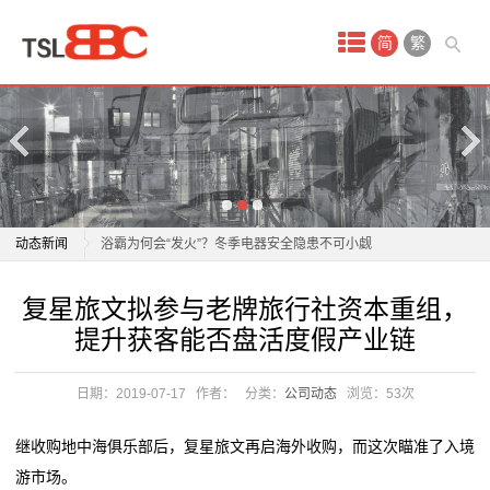
首
简
繁
页
产
品
中
老板电器：1月21日获融资买入808.30万元
动态新闻
浴霸为何会“发火”？冬季电器安全隐患不可小觑
心
正泰电器12月15日获融资买入5842.88万元，融资余额
老板电器：1月21日获融资买入808.30万元
复星旅文拟参与老牌旅行社资本重组，
酒
10.96亿元
浴霸为何会“发火”？冬季电器安全隐患不可小觑
提升获客能否盘活度假产业链
飞科电器跌1.83%，成交额4011.59万元，后市是否有
正泰电器12月15日获融资买入5842.88万元，融资余额
店
机会？
10.96亿元
日期：2019-07-17
作者：
分类：
公司动态
浏览：
53次
会
任富佳与老板电器：以创新科技重塑厨房体验，开启烹
飞科电器跌1.83%，成交额4011.59万元，后市是否有
饪新纪元
机会？
议
继收购地中海俱乐部后，复星旅文再启海外收购，而这次瞄准了入境
双喜电器闪耀迪拜，中国智造圈粉全球
任富佳与老板电器：以创新科技重塑厨房体验，开启烹
游市场。