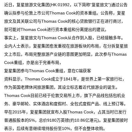
旅
近日，复星旅游文化集团(HK:01992，以下简称“复星旅文”)通过公告
买车、电器、手机……都能用！广东新一轮消费券来了
饪新纪元
游
确认拟参与伦敦上市公司Thomas Cook的资本重组。公告称，复星
天正亮相新能源电器创新发展高峰论坛
双喜电器闪耀迪拜，中国智造圈粉全球
旅文及其关联公司与Thomas Cook的核心贷款银行正在进行商讨，
常州东冠电器设备有限公司成立 注册资本50万人民币
买车、电器、手机……都能用！广东新一轮消费券来了
度
就可能对Thomas Cook进行资本重组和分离提出的建议。
石家庄科瑞电器有限公司成立 注册资本5万人民币
天正亮相新能源电器创新发展高峰论坛
假
事实上，复星旅文与Thomas Cook从合作到入股，已经接触多年。
常州东冠电器设备有限公司成立 注册资本50万人民币
业内人士表示，复星集团愈发重视在旅游板块的布局，在分拆复星旅
石家庄科瑞电器有限公司成立 注册资本5万人民币
新
文上市后，布局完整旅游产业链的意图更加明显，此次参与Thomas
Cook重组，亦是出于完善布局，
闻
复星集团参与Thomas Cook重组，意在C端获客
动
资料显示，Thomas Cook成立于1841年，是世界上第一家旅行社，
作为英国老牌休闲旅游集团，其设立标志着近代旅游业的诞生。
态
Thomas Cook目前已经于伦敦交易所上市，旗下产品线包括包机业
公
务、豪华邮轮、实体酒店和度假村、全包式度假产品、线上预订等。
早在2015年，复星集团就宣布入股Thomas Cook，占其当时已发行
司
普通股股本的5%，总价9180万英镑(约10.86亿港元)。复星集团彼时
动
表示，后续有意继续增持股份至10%，但不会整体收购。