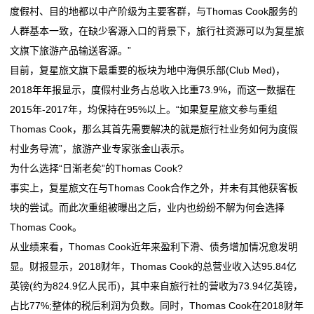
度假村、目的地都以中产阶级为主要客群，与Thomas Cook服务的
我
人群基本一致，在缺少客源入口的背景下，旅行社资源可以为复星旅
文旗下旅游产品输送客源。”
们
目前，复星旅文旗下最重要的板块为地中海俱乐部(Club Med)，
在
2018年年报显示，度假村业务占总收入比重73.9%，而这一数据在
2015年-2017年，均保持在95%以上。“如果复星旅文参与重组
线
Thomas Cook，那么其首先需要解决的就是旅行社业务如何为度假
留
村业务导流”，旅游产业专家张金山表示。
为什么选择“日渐老矣”的Thomas Cook?
言
事实上，复星旅文在与Thomas Cook合作之外，并未有其他获客板
我
块的尝试。而此次重组被曝出之后，业内也纷纷不解为何会选择
Thomas Cook。
的
从业绩来看，Thomas Cook近年来盈利下滑、债务增加情况愈发明
服
显。财报显示，2018财年，Thomas Cook的总营业收入达95.84亿
英镑(约为824.9亿人民币)，其中来自旅行社的营收为73.94亿英镑，
务
占比77%;整体的税后利润为负数。同时，Thomas Cook在2018财年