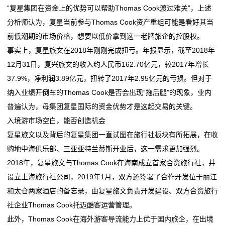
“复星集团在资金上的优势可以帮助Thomas Cook渡过难关”，上述
分析师认为，复星当前参与Thomas Cook资产重组可能是看好其当
前低潮期的市场价格，想要以低价拿到这一老牌旅企的控股权。
事实上，复星旅文在2018年刚刚完成扭亏。年报显示，截至2018年
12月31日，复兴旅文的收入约人民币162.70亿元，较2017年增长
37.9%，净利润3.89亿元，扭转了2017年2.95亿元的亏损。但对于
纳入业绩开倒车的Thomas Cook是否会出现“拖后腿”的现象，业内
普遍认为，母集团复星国际的资金优势才是这起交易的关键。
入境游市场空白，能否创造机会
复星旅文以及背后的复星集团一直试图在旅行社板块有所拓展，在收
购地中海俱乐部、三亚亚特兰蒂斯开业后，这一需求更加强烈。
2018年，复星旅文与Thomas Cook在海南成立首家合资旅行社，并
设立上海旅行社公司，2019年1月，双方还签署了合作开发位于丽江
和太仓两家酒店的备忘录，由复星旅文负责开发建设、双方合资旅行
社企业Thomas Cook托迈酷客运营管理。
此外，Thomas Cook在海外游客导流能力上优于国内旅企，在出境