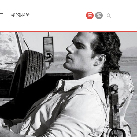
言
我的服务
简
繁