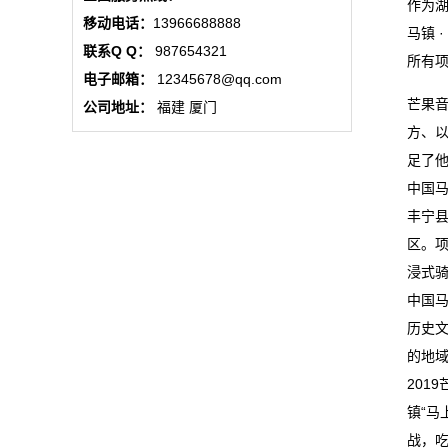
作为湖
态
移动电话：
13966688888
马镇 
联系Q Q：
987654321
所有
行
电子邮箱：
12345678@qq.com
业
芒果
公司地址：
福建 厦门
方、
动
足了他
态
中国马
丰宁
联
区。
浸式
系
中国
我
历史
的地
们
201
关
镇“
战，吃
于