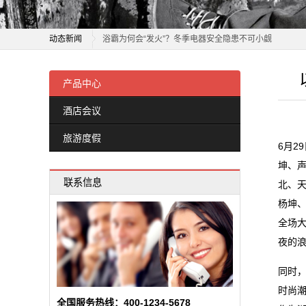
旅
老板电器：1月21日获融资买入808.30万元
浴霸为何会“发火”？冬季电器安全隐患不可小觑
游
动态新闻
正泰电器12月15日获融资买入5842.88万元，融资余额10
度
老板电器：1月21日获融资买入808.30万元
飞科电器跌1.83%，成交额4011.59万元，后市是否有
浴霸为何会“发火”？冬季电器安全隐患不可小觑
产品中心
假
任富佳与老板电器：以创新科技重塑厨房体验，开启烹
正泰电器12月15日获融资买入5842.88万元，融资余额10
双喜电器闪耀迪拜，中国智造圈粉全球
酒店会议
新
飞科电器跌1.83%，成交额4011.59万元，后市是否有
买车、电器、手机……都能用！广东新一轮消费券来了
旅游度假
任富佳与老板电器：以创新科技重塑厨房体验，开启烹
闻
6月2
天正亮相新能源电器创新发展高峰论坛
双喜电器闪耀迪拜，中国智造圈粉全球
坤、声
常州东冠电器设备有限公司成立 注册资本50万人民币
动
联系信息
买车、电器、手机……都能用！广东新一轮消费券来了
北、天
石家庄科瑞电器有限公司成立 注册资本5万人民币
态
天正亮相新能源电器创新发展高峰论坛
杨坤
全场
常州东冠电器设备有限公司成立 注册资本50万人民币
公
夜的浪
石家庄科瑞电器有限公司成立 注册资本5万人民币
司
同时，
动
时尚潮
全国服务热线：400-1234-5678