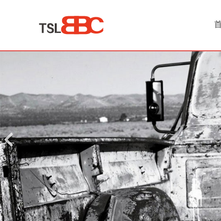
首
页
产
品
中
心
酒
店
会
议