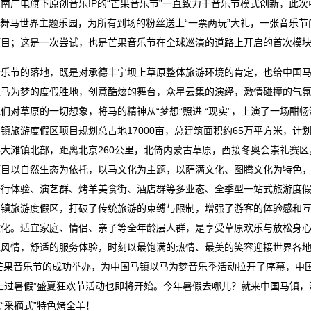
南广电旗下原创音乐IP的“芒果音乐节”一直致力于音乐节模式创新，此
· 舞马世界主题乐园，为所有到场的粉丝送上“一票两玩”大礼，一张音
项目；这是一次尝试，也是芒果音乐节在全球巡演的道路上开启的首次模
音乐节的落地，既是对承德丰宁坝上草原整体旅游环境的肯定，也给中国
以马为梦的度假胜地，创意酷炫的舞台，众星云集的演绎，激情碰撞的气
们对草原的一切想象，将马的精神从“梦想”照进 “现实”，上演了一场酣
镇旅游度假区项目规划总占地17000亩，总建筑面积约65万平方米，计
县大滩镇北部，距离北京260公里，北倚内蒙古草原，西接冬奥会崇礼赛
项目以自然生态为依托，以马文化为主题，以萨满文化、图腾文化为特色
骑行体验、演艺群、烤羊美食街、酒店群等多业态、全季型一站式旅游度
马镇旅游度假区，打破了传统旅游的束缚与限制，增强了游客的体验感和
文化。适宜家庭、情侣、亲子等全年龄层人群，是享受草原欢乐与放松身
域风情，舒适的服务体验，时刻以最饱满的热情、最美的笑容迎接世界各
9芒果音乐节的成功举办，为中国马镇以马为梦音乐季活动拉开了序幕，
马上过暑假”盛夏狂欢节活动也即将开始。今年暑假去哪儿？就来中国马镇
“采摘式”特色烤全羊！