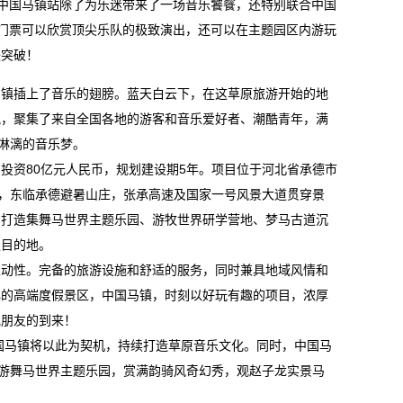
次中国马镇站除了为乐迷带来了一场音乐饕餮，还特别联合中国
乐节门票可以欣赏顶尖乐队的极致演出，还可以在主题园区内游玩
块突破！
马镇插上了音乐的翅膀。蓝天白云下，在这草原旅游开始的地
氛，聚集了来自全国各地的游客和音乐爱好者、潮酷青年，满
畅淋漓的音乐梦。
划投资80亿元人民币，规划建设期5年。项目位于河北省承德市
区，东临承德避暑山庄，张承高速及国家一号风景大道贯穿景
，打造集舞马世界主题乐园、游牧世界研学营地、梦马古道沉
假目的地。
互动性。完备的旅游设施和舒适的服务，同时兼具地域风情和
心的高端度假景区，中国马镇，时刻以好玩有趣的项目，浓厚
地朋友的到来！
中国马镇将以此为契机，持续打造草原音乐文化。同时，中国马
，游舞马世界主题乐园，赏满韵骑风奇幻秀，观赵子龙实景马