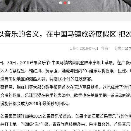
.96亿元
机会？
以音乐的名义，在中国马镇旅游度假区 把2
饪新纪元
.96亿元
日期：2019-07-01
作者：
分类：
公
机会？
饪新纪元
9日、30日，2019芒果音乐节·中国马镇站首度登陆丰宁坝上草原，在
入人心蔡程昱、鞠红川、黄家强、陆虎与国内20+组乐队将摇滚、民谣、H
津等周边地区的潮酷人群，共度16小时的狂欢盛宴。
、蔡程昱、鞠红川等大部分歌手都是首次在无边草原献唱，这也成就了他
大合唱的场景，乐迷沉浸在歌手的表演中，歌手也在美景里把一首首动听
漫旋律都会成为2019年最美秒的回忆。
芒果集团矩阵加持2019芒果音乐节首站，芒果小馆汇聚芒果音乐与其
拍打卡地。当潮吸“泡”芒果，青春气息转瞬袭来，除主舞台外，芒果音