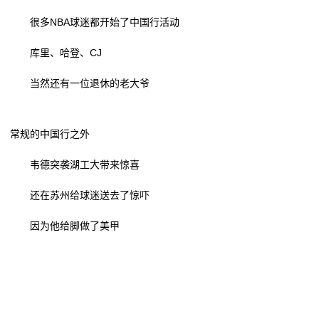
旅
买车、电器、手机……都能用！广东新一轮消费券来了
饪新纪元
很多NBA球迷都开始了中国行活动
游
天正亮相新能源电器创新发展高峰论坛
双喜电器闪耀迪拜，中国智造圈粉全球
库里、哈登、CJ
常州东冠电器设备有限公司成立 注册资本50万人民币
买车、电器、手机……都能用！广东新一轮消费券来了
度
石家庄科瑞电器有限公司成立 注册资本5万人民币
天正亮相新能源电器创新发展高峰论坛
当然还有一位退休的老大爷
假
常州东冠电器设备有限公司成立 注册资本50万人民币
石家庄科瑞电器有限公司成立 注册资本5万人民币
新
常规的中国行之外
闻
韦德突袭湖工大带来惊喜
动
还在苏州给球迷送去了惊吓
态
因为他给脚做了美甲
公
司
动