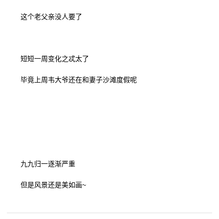
这个老父亲没人要了
我
们
短短一周变化之忒太了
在
毕竟上周韦大爷还在和妻子沙滩度假呢
线
留
言
我
九九归一逐渐严重
的
但是风景还是美如画~
服
务