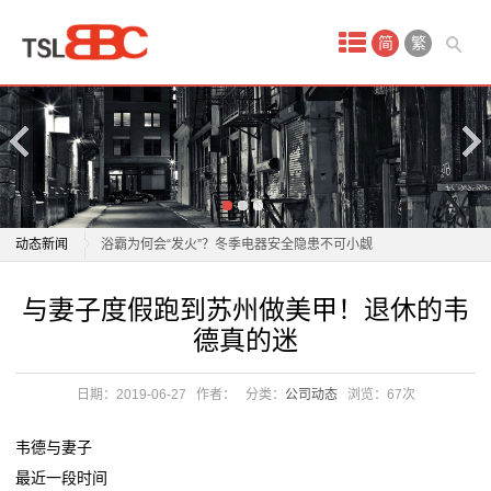
首
简
繁
页
产
品
中
老板电器：1月21日获融资买入808.30万元
动态新闻
浴霸为何会“发火”？冬季电器安全隐患不可小觑
心
正泰电器12月15日获融资买入5842.88万元，融资余额
老板电器：1月21日获融资买入808.30万元
与妻子度假跑到苏州做美甲！退休的韦
酒
10.96亿元
浴霸为何会“发火”？冬季电器安全隐患不可小觑
德真的迷
飞科电器跌1.83%，成交额4011.59万元，后市是否有
正泰电器12月15日获融资买入5842.88万元，融资余额
店
机会？
10.96亿元
日期：2019-06-27
作者：
分类：
公司动态
浏览：
67次
会
任富佳与老板电器：以创新科技重塑厨房体验，开启烹
飞科电器跌1.83%，成交额4011.59万元，后市是否有
饪新纪元
机会？
议
韦德与妻子
双喜电器闪耀迪拜，中国智造圈粉全球
任富佳与老板电器：以创新科技重塑厨房体验，开启烹
最近一段时间