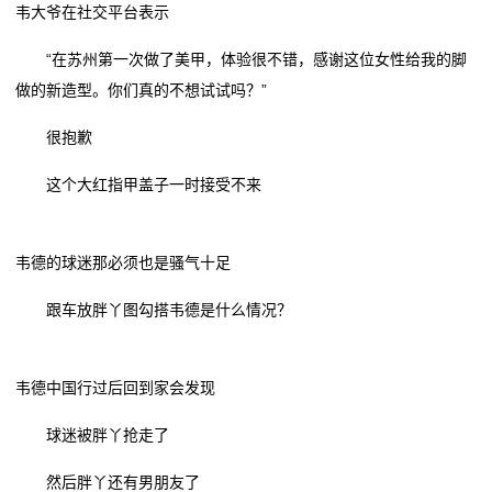
韦大爷在社交平台表示
态
“在苏州第一次做了美甲，体验很不错，感谢这位女性给我的脚
行
做的新造型。你们真的不想试试吗？”
业
很抱歉
动
这个大红指甲盖子一时接受不来
态
联
韦德的球迷那必须也是骚气十足
系
跟车放胖丫图勾搭韦德是什么情况？
我
韦德中国行过后回到家会发现
们
球迷被胖丫抢走了
关
然后胖丫还有男朋友了
于