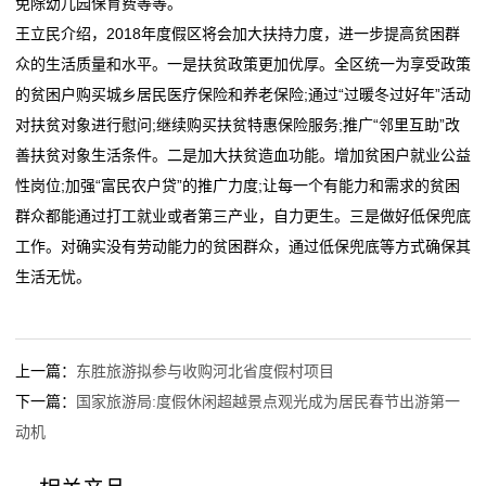
免除幼儿园保育费等等。
态
王立民介绍，2018年度假区将会加大扶持力度，进一步提高贫困群
众的生活质量和水平。一是扶贫政策更加优厚。全区统一为享受政策
行
的贫困户购买城乡居民医疗保险和养老保险;通过“过暖冬过好年”活动
业
对扶贫对象进行慰问;继续购买扶贫特惠保险服务;推广“邻里互助”改
善扶贫对象生活条件。二是加大扶贫造血功能。增加贫困户就业公益
动
性岗位;加强“富民农户贷”的推广力度;让每一个有能力和需求的贫困
态
群众都能通过打工就业或者第三产业，自力更生。三是做好低保兜底
工作。对确实没有劳动能力的贫困群众，通过低保兜底等方式确保其
联
生活无忧。
系
我
上一篇：
东胜旅游拟参与收购河北省度假村项目
们
下一篇：
国家旅游局:度假休闲超越景点观光成为居民春节出游第一
动机
关
于