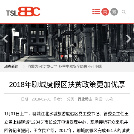
首
简
繁
页
产
品
中
老板电器：1月21日获融资买入808.30万元
动态新闻
浴霸为何会“发火”？冬季电器安全隐患不可小觑
心
正泰电器12月15日获融资买入5842.88万元，融资余额
老板电器：1月21日获融资买入808.30万元
2018年聊城度假区扶贫政策更加优厚
酒
10.96亿元
浴霸为何会“发火”？冬季电器安全隐患不可小觑
飞科电器跌1.83%，成交额4011.59万元，后市是否有
正泰电器12月15日获融资买入5842.88万元，融资余额
店
日期：2018-02-01
作者：
分类：
行业动态
浏览：
85次
机会？
10.96亿元
会
任富佳与老板电器：以创新科技重塑厨房体验，开启烹
飞科电器跌1.83%，成交额4011.59万元，后市是否有
1月31日上午，聊城江北水城旅游度假区党工委书记、管委会主任王
饪新纪元
机会？
议
立民上线聊城“12345”市长公开电话受理中心，现场接听群众来电并
双喜电器闪耀迪拜，中国智造圈粉全球
任富佳与老板电器：以创新科技重塑厨房体验，开启烹
回答记者提问，王立民介绍，2017年，聊城度假区完成451人的减贫