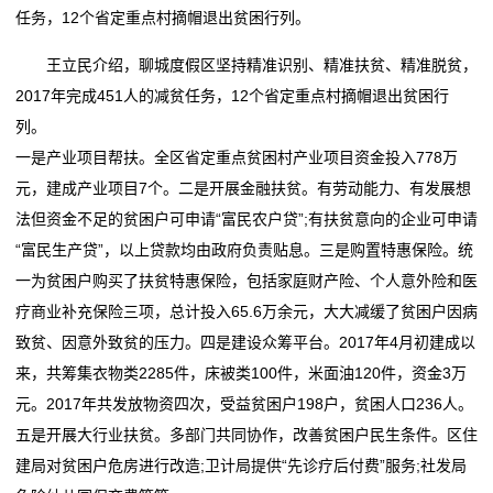
旅
任务，12个省定重点村摘帽退出贫困行列。
买车、电器、手机……都能用！广东新一轮消费券来了
饪新纪元
游
天正亮相新能源电器创新发展高峰论坛
双喜电器闪耀迪拜，中国智造圈粉全球
王立民介绍，聊城度假区坚持精准识别、精准扶贫、精准脱贫，
常州东冠电器设备有限公司成立 注册资本50万人民币
买车、电器、手机……都能用！广东新一轮消费券来了
度
2017年完成451人的减贫任务，12个省定重点村摘帽退出贫困行
石家庄科瑞电器有限公司成立 注册资本5万人民币
天正亮相新能源电器创新发展高峰论坛
列。
假
常州东冠电器设备有限公司成立 注册资本50万人民币
一是产业项目帮扶。全区省定重点贫困村产业项目资金投入778万
石家庄科瑞电器有限公司成立 注册资本5万人民币
新
元，建成产业项目7个。二是开展金融扶贫。有劳动能力、有发展想
法但资金不足的贫困户可申请“富民农户贷”;有扶贫意向的企业可申请
闻
“富民生产贷”，以上贷款均由政府负责贴息。三是购置特惠保险。统
动
一为贫困户购买了扶贫特惠保险，包括家庭财产险、个人意外险和医
疗商业补充保险三项，总计投入65.6万余元，大大减缓了贫困户因病
态
致贫、因意外致贫的压力。四是建设众筹平台。2017年4月初建成以
来，共筹集衣物类2285件，床被类100件，米面油120件，资金3万
公
元。2017年共发放物资四次，受益贫困户198户，贫困人口236人。
司
五是开展大行业扶贫。多部门共同协作，改善贫困户民生条件。区住
建局对贫困户危房进行改造;卫计局提供“先诊疗后付费”服务;社发局
动