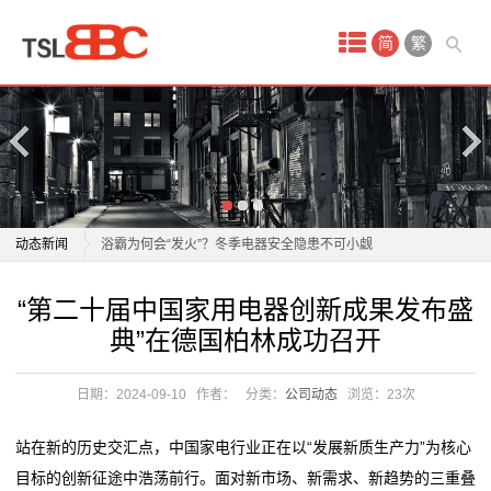
首
简
繁
页
产
品
中
老板电器：1月21日获融资买入808.30万元
动态新闻
浴霸为何会“发火”？冬季电器安全隐患不可小觑
心
正泰电器12月15日获融资买入5842.88万元，融资余额
老板电器：1月21日获融资买入808.30万元
“第二十届中国家用电器创新成果发布盛
酒
10.96亿元
浴霸为何会“发火”？冬季电器安全隐患不可小觑
典”在德国柏林成功召开
飞科电器跌1.83%，成交额4011.59万元，后市是否有
正泰电器12月15日获融资买入5842.88万元，融资余额
店
机会？
10.96亿元
日期：2024-09-10
作者：
分类：
公司动态
浏览：
23次
会
任富佳与老板电器：以创新科技重塑厨房体验，开启烹
飞科电器跌1.83%，成交额4011.59万元，后市是否有
饪新纪元
机会？
议
站在新的历史交汇点，中国家电行业正在以“发展新质生产力”为核心
双喜电器闪耀迪拜，中国智造圈粉全球
任富佳与老板电器：以创新科技重塑厨房体验，开启烹
目标的创新征途中浩荡前行。面对新市场、新需求、新趋势的三重叠