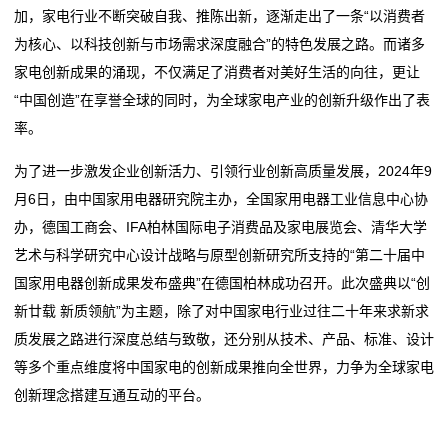
旅
加，家电行业不断突破自我、推陈出新，逐渐走出了一条“以消费者
买车、电器、手机……都能用！广东新一轮消费券来了
饪新纪元
游
为核心、以科技创新与市场需求深度融合”的特色发展之路。而诸多
天正亮相新能源电器创新发展高峰论坛
双喜电器闪耀迪拜，中国智造圈粉全球
家电创新成果的涌现，不仅满足了消费者对美好生活的向往，更让
常州东冠电器设备有限公司成立 注册资本50万人民币
买车、电器、手机……都能用！广东新一轮消费券来了
度
“中国创造”在享誉全球的同时，为全球家电产业的创新升级作出了表
石家庄科瑞电器有限公司成立 注册资本5万人民币
天正亮相新能源电器创新发展高峰论坛
假
率。
常州东冠电器设备有限公司成立 注册资本50万人民币
石家庄科瑞电器有限公司成立 注册资本5万人民币
新
为了进一步激发企业创新活力、引领行业创新高质量发展，2024年9
月6日，由中国家用电器研究院主办，全国家用电器工业信息中心协
闻
办，德国工商会、IFA柏林国际电子消费品及家电展览会、清华大学
动
艺术与科学研究中心设计战略与原型创新研究所支持的“第二十届中
国家用电器创新成果发布盛典”在德国柏林成功召开。此次盛典以“创
态
新廿载 新质领航”为主题，除了对中国家电行业过往二十年来求新求
质发展之路进行深度总结与致敬，还分别从技术、产品、标准、设计
公
等多个重点维度将中国家电的创新成果推向全世界，力争为全球家电
司
创新理念搭建互通互动的平台。
动