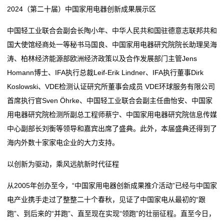
2024（第二十届）中国家用电器创新成果展示区
态
中国轻工业联合会副会长陶小年、中华人民共和国驻德意志联邦共和
行
国大使馆经商处一等秘书马国良、中国家用电器研究院院长助理吴海
业
涛、柏林经济能源部欧洲经济政策以及合作发展部门主管Jens
Homann博士、IFA执行总裁Leif-Erik Lindner、IFA执行董事Dirk
动
Koslowski、VDE检测认证研究所董事会成员 VDE环球服务有限公司
态
首席执行官Sven Öhrke、中国轻工业联合会副主任曲怡安、中国家
用电器研究院检测所副总工程师蔡宁、中国家用电器研究院信息传媒
联
中心副部长刘衡等领导和嘉宾出席了盛典。此外，本届盛典还得到了
系
海内外数十家家电企业的大力支持。
我
以创新为驱动，乘风远航新时代征程
们
从2005年创办至今，“中国家用电器创新成果推介活动”已经与中国家
电产业携手走过了整整二十个春秋，见证了中国家电从最初的“跟
关
跑”、到后来的“并跑”、直至现在实现“领跑”的壮丽征程。直至今日，
于