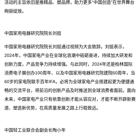
活动的主旨依旧是推精品、塑品牌，助力更多“中国创造”在世界舞台
绚丽绽放。
我
们
中国家用电器研究院院长刘挺
在
中国家用电器研究院院长刘挺通过视频为大会致辞。刘挺表示，
线
2024年，中国家电产业在全球化浪潮中砥砺奋进，持续加大研发和
创新力度，产品竞争力持续增强。与此同时，2024年还是柏林国际
留
消费电子展创办100周年、以及中国家用电器研究院建院60周年，当
言
60岁的家电院联手百年IFA，必将为全球家电产业搭建起更为便捷通
畅的交流平台，将前沿的创新产品及时推送到全球消费者面前。面向
我
未来，中国家电产业只有依靠创新才能从容应对，才能不断开辟新赛
的
道、塑造新优势，在高质量发展之路上行稳致远。
服
中国轻工业联合会副会长陶小年
务