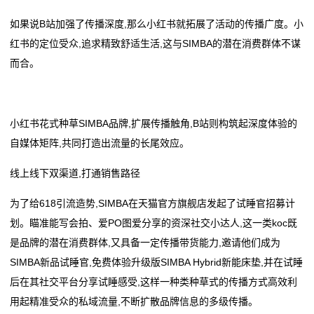
如果说B站加强了传播深度,那么小红书就拓展了活动的传播广度。小
红书的定位受众,追求精致舒适生活,这与SIMBA的潜在消费群体不谋
而合。
小红书花式种草SIMBA品牌,扩展传播触角,B站则构筑起深度体验的
自媒体矩阵,共同打造出流量的长尾效应。
线上线下双渠道,打通销售路径
为了给618引流造势,SIMBA在天猫官方旗舰店发起了试睡官招募计
划。瞄准能写会拍、爱PO图爱分享的资深社交小达人,这一类koc既
是品牌的潜在消费群体,又具备一定传播带货能力,邀请他们成为
SIMBA新品试睡官,免费体验升级版SIMBA Hybrid新能床垫,并在试睡
后在其社交平台分享试睡感受,这样一种类种草式的传播方式高效利
用起精准受众的私域流量,不断扩散品牌信息的多级传播。