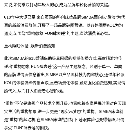
旅
来说,如何乘浪打动年轻人的心,成为品牌年轻化营销的关键。
买车、电器、手机……都能用！广东新一轮消费券来了
饪新纪元
游
天正亮相新能源电器创新发展高峰论坛
双喜电器闪耀迪拜，中国智造圈粉全球
618年中大促已至,来自英国的科创床垫品牌SIMBA面向以“后浪”为代
常州东冠电器设备有限公司成立 注册资本50万人民币
买车、电器、手机……都能用！广东新一轮消费券来了
度
表的新新消费群体,开展了一场品牌破圏营销。以各路圈层KOL为沟
石家庄科瑞电器有限公司成立 注册资本5万人民币
天正亮相新能源电器创新发展高峰论坛
通支点,围绕“重构想象 FUN肆去睡”的主题,直达消费者心智。
假
常州东冠电器设备有限公司成立 注册资本50万人民币
重构睡眠体验 ,焕新消费感知
石家庄科瑞电器有限公司成立 注册资本5万人民币
新
此次SIMBA的618营销借助极具网感的视觉传播方式,高度精准地传
闻
递出“重构想象 FUN肆去睡”这一产品主题概念。区别于单一、单向
动
的品牌详情页信息输出,SIMBA以产品黑科技为内容核心,通过年轻派
KOL的体验演绎传播声浪,直击场景化体验,触达强化消费感知,实现情
态
感代入,从而打入消费者心智阶梯。
公
“重构”不仅是旗舰产品技术全面升级,也意味着夜晚睡眠时间对白天现
司
实生活的重构想象,进一步更是 “现实vs梦想”的重构。SIMBA床垫就
是“重构”的起动机,在SIMBA床垫的加持下,睡眠体验也变得有趣,尽情
动
享受“FUN”肆去睡的愉快。