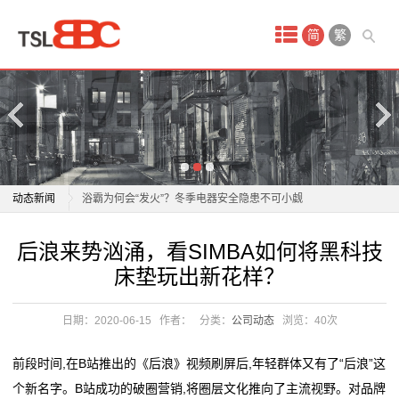
首
简
繁
页
产
品
中
老板电器：1月21日获融资买入808.30万元
动态新闻
浴霸为何会“发火”？冬季电器安全隐患不可小觑
心
正泰电器12月15日获融资买入5842.88万元，融资余额
老板电器：1月21日获融资买入808.30万元
后浪来势汹涌，看SIMBA如何将黑科技
酒
10.96亿元
浴霸为何会“发火”？冬季电器安全隐患不可小觑
床垫玩出新花样？
飞科电器跌1.83%，成交额4011.59万元，后市是否有
正泰电器12月15日获融资买入5842.88万元，融资余额
店
机会？
10.96亿元
日期：2020-06-15
作者：
分类：
公司动态
浏览：
40次
会
任富佳与老板电器：以创新科技重塑厨房体验，开启烹
飞科电器跌1.83%，成交额4011.59万元，后市是否有
饪新纪元
机会？
议
前段时间,在B站推出的《后浪》视频刷屏后,年轻群体又有了“后浪”这
双喜电器闪耀迪拜，中国智造圈粉全球
任富佳与老板电器：以创新科技重塑厨房体验，开启烹
个新名字。B站成功的破圈营销,将圈层文化推向了主流视野。对品牌