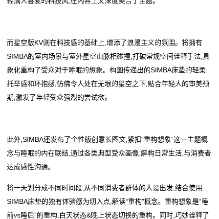
轻潮人喜爱的科技风,在内容上又深度契合了主题。
而星空版KV则在科技感的基础上,增添了浪漫主义的氛围。将拥有
SIMBA的室内场景与室外星空山脉相碰撞,打破常规空间诠释手法,具
象化重构了受众对于睡眠的想象。构图传递出的SIMBA床垫的轻柔
托举感和环抱感,仿佛令人处在无垠的星空之下,贴合年轻人的审美预
期,激发了年轻受众强烈的尝试欲。
此外,SIMBA还发布了个性版创意长图文,紧扣“重构想象”这一主题概
念与睡眠的内在联结,通过各类典型受众画像,解构日常生活,与消费者
达成感性沟通。
将一天划分成不同时间段,从不同消费者群体的人设出发,结合使用
SIMBA床垫的独有体验感为切入点,解读“重构”概念。重构想象是“睡
前vs睡后”的重构,白天状态&晚上状态切换的重构。同时,巧妙诠释了