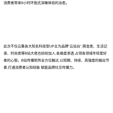
消费者带来8小时环抱式深睡体验的治愈。
我
们
在
线
此次不仅云集各大知名科技型UP主为品牌“云站台”,萌宠类、生活记
留
录、时尚类等B站大佬也纷纷加入,各维度渗透,占领各领域年轻爱好
者的心智。B站传播矩阵全方位触达,以短期、持续、高强度的输出节
言
奏,打通消费者认知经脉 赋能品牌社交传播力。
我
的
服
务