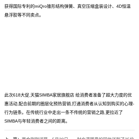
获得国际专利的miQro锥形结构弹簧、真空压缩盒装设计、4D恒温
悬浮胶等不同卖点。
此次618大促,天猫SIMBA家居旗舰店 给消费者准备了超大力度的优
惠活动,配合前期的圈层化预热营销,打通消费者从认知到购买的心理-
行为链条。在传统行业中走出一条不传统的营销之路,更拉近了
SIMBA与年轻消费者之间的距离。