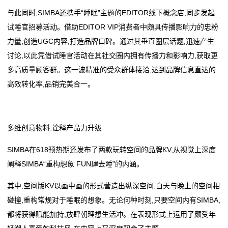
与此同时,SIMBA还携手“睡眠”主题的EDITOR线下概念店,同步发起
试睡官招募活动。借助EDITOR VIP消费者中颇具传播影响力的忠粉
力量,创造UGC内容,打造品牌口碑。通过其垂直圈层话题,迅速产生
讨论,以此凭借试睡官活动在其社交圈内拥有传播力和影响力,获取更
多高质量顾客群。这一波精准的受众群体接洽,达到品牌信息直达的
高效转化率,品销完美合一。
多维创意物料,诠释产品力升级
SIMBA在618预热期还发布了两款玩转空间的品牌KV,从视觉上深度
阐释SIMBA“重构想象 FUN肆去睡”的内涵。
其中,空间版KV以画中画的形式营造出纵深空间,白天与晚上的空间相
碰撞,重构常规对于睡眠的想象。无论何种时刻,只要空间内有SIMBA,
都将获得赋能加持,放肆朝理想生活冲。在表现形式上运用了颇受年