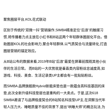
态
行
聚焦圈层平台,KOL花式联动
业
区别于传统的“双微一抖”营销操作,SIMBA精准定位“后浪”的触媒习
动
惯,将传播着力点主放在小红书和B站这两个年轻群体圈层化平台。借
助圈层KOL的社会影响力,聚合年轻群体,以气质契合与流量转化,打造
态
圈层营销的锚定效应。
联
从B站公布的数据来看,2019年B站“后浪”最爱在屏幕前围观其他小伙
系
伴的生活日常。 而B站的一大优势就是垂直类内容粉丝忠诚度高,如
游戏、科技、美食、生活记录类UP主都会有一批贴贴粉丝。
我
而SIMBA 品牌旗舰款Hybrid新能床垫也是一款蕴含高科技基因的床
们
垫,此次全新升级科技垫层也是重构的一大卖点。于是,这次618
关
SIMBA邀请了与品牌极度契合的B站知名科技型UP主,在洞察当代年
轻人压力大、睡眠质量不佳的背景下,提出“哄睡大师”的概念玩法,为
于