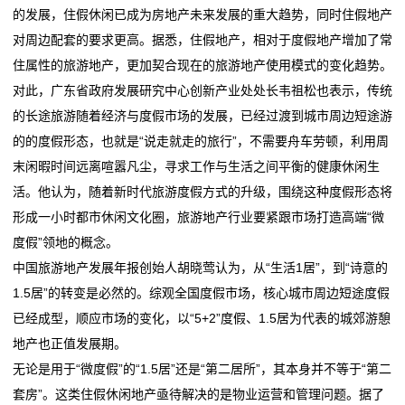
的发展，住假休闲已成为房地产未来发展的重大趋势，同时住假地产
态
对周边配套的要求更高。据悉，住假地产，相对于度假地产增加了常
行
住属性的旅游地产，更加契合现在的旅游地产使用模式的变化趋势。
对此，广东省政府发展研究中心创新产业处处长韦祖松也表示，传统
业
的长途旅游随着经济与度假市场的发展，已经过渡到城市周边短途游
动
的的度假形态，也就是“说走就走的旅行”，不需要舟车劳顿，利用周
末闲暇时间远离喧嚣凡尘，寻求工作与生活之间平衡的健康休闲生
态
活。他认为，随着新时代旅游度假方式的升级，围绕这种度假形态将
联
形成一小时都市休闲文化圈，旅游地产行业要紧跟市场打造高端“微
度假”领地的概念。
系
中国旅游地产发展年报创始人胡晓莺认为，从“生活1居”，到“诗意的
我
1.5居”的转变是必然的。综观全国度假市场，核心城市周边短途度假
已经成型，顺应市场的变化，以“5+2”度假、1.5居为代表的城郊游憩
们
地产也正值发展期。
关
无论是用于“微度假”的“1.5居”还是“第二居所”，其本身并不等于“第二
套房”。这类住假休闲地产亟待解决的是物业运营和管理问题。据了
于