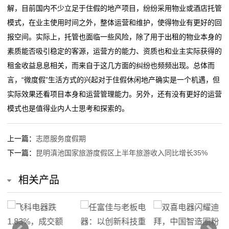
解，目前国内不少立足于住假的地产项目，纷纷采用物业或酒店托管
我
模式，在业主使用时间之外，整体运营和维护，使得物业有更好的回
报空间。实际上，托管也面临一些风险，除了用于出租的物业本身的
们
素质能否吸引稳定的客源，运营方的能力、资质也和业主实际获得的
在
租金收益息息相关，而来自于这几方面的纠纷也频频出现。总体而
言，“微度假”生活方式的兴起对于住假休闲地产确实是一个机遇，但
线
实际效果还看项目本身和运营管理能力。另外，还有没有更好的运营
留
模式也是值得业内人士思考和探索的。
言
上一篇：
志愿服务度假期
我
下一篇：
昆明滇池国家旅游度假区上半年旅游收入同比增长35%
的
相关产品
服
务