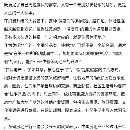
旅
既满足了自己周边度假的需求，又有一个亲朋好友畅聚的场所，更是
买车、电器、手机……都能用！广东新一轮消费券来了
饪新纪元
游
人生的一大快事。
天正亮相新能源电器创新发展高峰论坛
双喜电器闪耀迪拜，中国智造圈粉全球
在消费升级的大背景下，这种“微度假”以时间短、路程短、体验性强
常州东冠电器设备有限公司成立 注册资本50万人民币
买车、电器、手机……都能用！广东新一轮消费券来了
度
越来越受到欢迎。值得注意的是，“微度假”的目的地通常相对固定，
石家庄科瑞电器有限公司成立 注册资本5万人民币
天正亮相新能源电器创新发展高峰论坛
假
具有多次往返的特征。与之相对应的，就是住假休闲地产。
常州东冠电器设备有限公司成立 注册资本50万人民币
作为休闲地产的一个细分品类，住假地产已经不是一个新名词，通常
石家庄科瑞电器有限公司成立 注册资本5万人民币
新
是指“在第一居所的功能属性上，规划更国际化的度假生活”。“微度
假”的流行，能否带来住假休闲地产的升温？
闻
“住假地产”，字如其意，核心在于“住”，“假”是度假般的生活方式。
动
相对于偏重旅游服务的狭义旅游地产，住假地产的“居住”属性要求更
高，因此，住假地产项目周边的交通、商业配套、社区生活等均要符
态
合“住宅产品”的需求；与此同时，依托项目周边良好的资源环境，把
公
房地产和房地产以外的其他产业资源，包括生态资源、旅游资源、文
化资源等进行嫁接，在建筑规划、配套设施、社区生活中导入休闲元
司
素。
动
广东省房地产行业协会会长王韶就曾表示，中国房地产业经过几十年