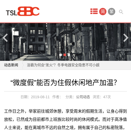
首
简
繁
页
产
品
中
老板电器：1月21日获融资买入808.30万元
动态新闻
浴霸为何会“发火”？冬季电器安全隐患不可小觑
心
正泰电器12月15日获融资买入5842.88万元，融资余额
老板电器：1月21日获融资买入808.30万元
“微度假”能否为住假休闲地产加温？
酒
10.96亿元
浴霸为何会“发火”？冬季电器安全隐患不可小觑
飞科电器跌1.83%，成交额4011.59万元，后市是否有
正泰电器12月15日获融资买入5842.88万元，融资余额
店
日期：2019-08-11
作者：
分类：
公司动态
浏览：
47次
机会？
10.96亿元
会
任富佳与老板电器：以创新科技重塑厨房体验，开启烹
飞科电器跌1.83%，成交额4011.59万元，后市是否有
工作日之外，举家前往城郊休憩，享受周末的假期生活，让身心得到
饪新纪元
机会？
议
放松，已然成为目前都市上班族比较时尚的休闲模式。而对于高净值
双喜电器闪耀迪拜，中国智造圈粉全球
任富佳与老板电器：以创新科技重塑厨房体验，开启烹
人士来说，能在离城市不远的自然之境，拥有属于自己的私密院落，